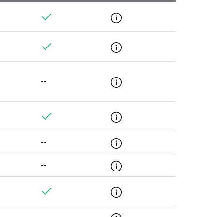
--
--
--