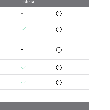
Region NL
--
--