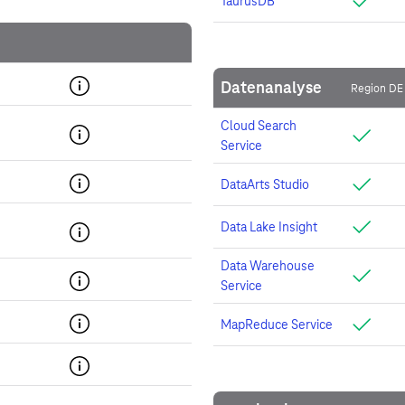
TaurusDB
Datenanalyse
Region DE
Cloud Search
Service
DataArts Studio
Data Lake Insight
Data Warehouse
Service
MapReduce Service