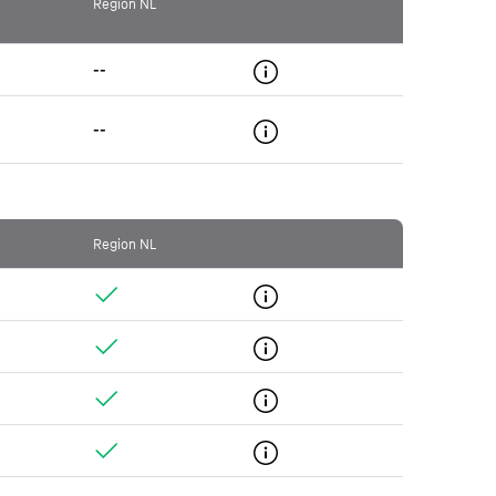
Region NL
--
--
Region NL