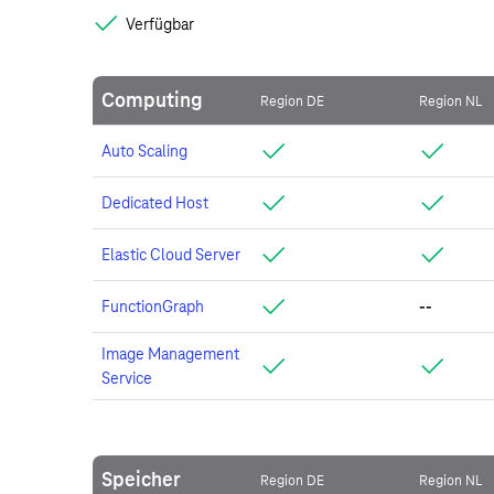
Verfügbar
Computing
Region DE
Region NL
Auto Scaling
Dedicated Host
Elastic Cloud Server
FunctionGraph
--
Image Management
Service
Speicher
Region DE
Region NL