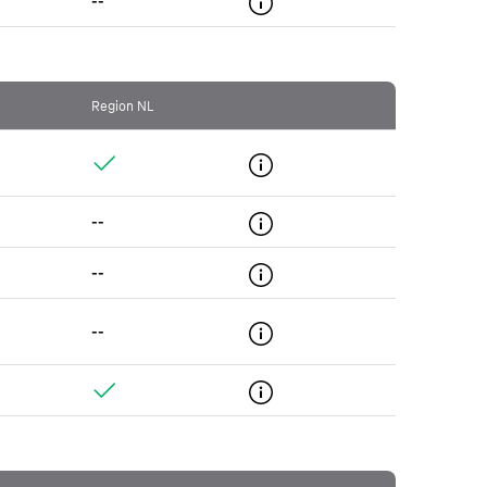
--
Region NL
--
--
--