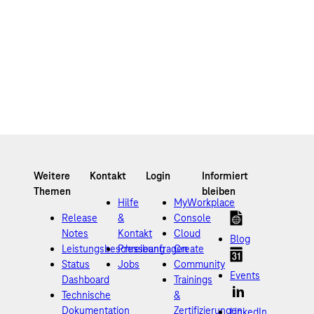
Hilfe
MyWorkplace
Release
&
Console
Notes
Kontakt
Cloud
Blog
Leistungsbeschreibung
Presseanfragen
Create
Status
Jobs
Community
Events
Dashboard
Trainings
Technische
&
Dokumentation
Zertifizierungen
LinkedIn