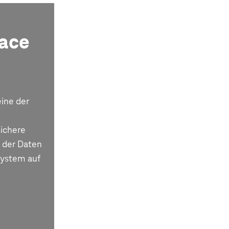
pace
ine der
sichere
 der Daten
system auf