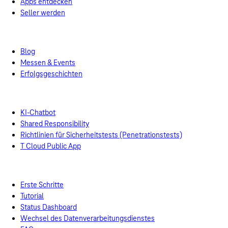
Apps entdecken
Seller werden
News
Blog
Messen & Events
Erfolgsgeschichten
Support
Experten-Support
KI-Chatbot
Shared Responsibility
Richtlinien für Sicherheitstests (Penetrationstests)
T Cloud Public App
Tools zur Selbsthilfe
Erste Schritte
Tutorial
Status Dashboard
Wechsel des Datenverarbeitungsdienstes