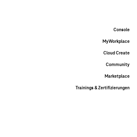
Hilfe & Kontakt
Marketplace
Community
DE
EN
Console
MyWorkplace
Cloud Create
Community
Marketplace
Trainings & Zertifizierungen
DE
EN
Entdecken
Branchen
Gesundheitswesen
Öffentlicher
Sektor
Wissenschaft &
Forschung
Automotive
Medienunternehmen
Einzelhandel
Anwendungsfä
Intelligenz
High Performance Computing
Big Data & Analytics
Internet of