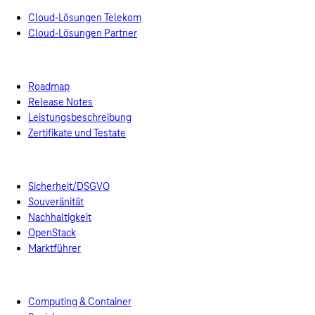
Cloud-Lösungen Telekom
Cloud-Lösungen Partner
Swiss T Cloud Public
Referenzkunden
Produkte
Cloud Services
Roadmap
Release Notes
Leistungsbeschreibung
Zertifikate und Testate
Managed Services
Vorteile
Sicherheit/DSGVO
Souveränität
Nachhaltigkeit
OpenStack
Marktführer
Business Navigator
Preise
Preismodelle
Computing & Container