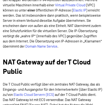
den knapper werdenden IPv4-Adressen auszukommen: Mehrere
virtuelle Maschinen innerhalb einer
Virtual Private Cloud
(VPC)
können so unter
einer
öffentlichen IP-Adresse (
Elastic IP
) erreicht
werden. Das ist insbesondere dann praktisch, wenn beispielsweise
Server in einem Verbund dieselbe Aufgabe übernehmen. Sie
erscheinen dann von außen als eine Einheit. NAT übernimmt zudem
eine Schutzfunktion für die virtuellen Server. Die IP-Übersetzung
verbirgt die „wahre IP“ (innerhalb des VPC) gegenüber Zugriffen
aus dem Internet. Die Übersetzung von IP-Adressen in „Klarnamen“
übernimmt der
Domain Name Service
.
NAT Gateway auf der T Cloud
Public
Die T Cloud Public verfügt über ein zentrales NAT Gateway, das als
Eingangs- und Ausgangstor für den Internetverkehr (über Elastic IP)
zu/von
Elastic Cloud Servern (ECS)
auf der T Cloud Public dient.
Das NAT Gateway ist mit ECS verwendbar. Das NAT Gateway