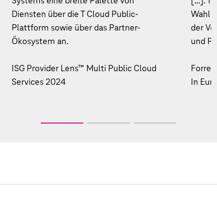
Systems eine breite Palette von
[...]. 
Diensten über die T Cloud Public-
Wahl f
Plattform sowie über das Partner-
der Ve
Ökosystem an.
und Ph
ISG Provider Lens™ Multi Public Cloud
Forres
Services 2024
In Eur