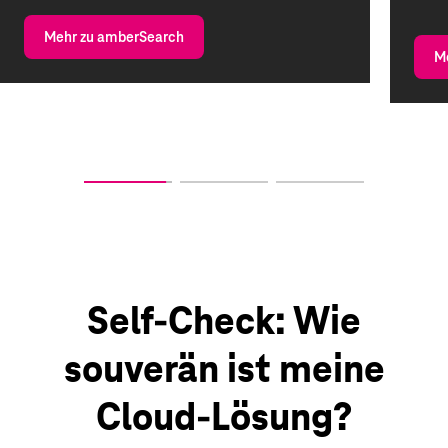
Mehr zu amberSearch
Me
Self-Check: Wie
souverän ist meine
Cloud-Lösung?