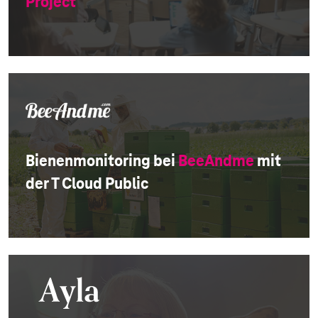
Project
Bienenmonitoring
bei
BeeAndme
mit
der T Cloud Public