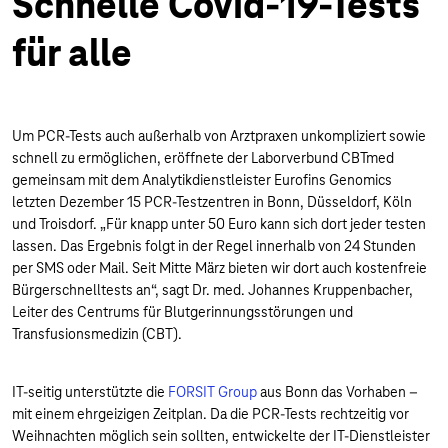
Schnelle Covid-19-Tests
für alle
Um PCR-Tests auch außerhalb von Arztpraxen unkompliziert sowie
schnell zu ermöglichen, eröffnete der Laborverbund CBTmed
gemeinsam mit dem Analytikdienstleister Eurofins Genomics
letzten Dezember 15 PCR-Testzentren in Bonn, Düsseldorf, Köln
und Troisdorf. „Für knapp unter 50 Euro kann sich dort jeder testen
lassen. Das Ergebnis folgt in der Regel innerhalb von 24 Stunden
per SMS oder Mail. Seit Mitte März bieten wir dort auch kostenfreie
Bürgerschnelltests an“, sagt Dr. med. Johannes Kruppenbacher,
Leiter des Centrums für Blutgerinnungsstörungen und
Transfusionsmedizin (CBT).
IT-seitig unterstützte die
FORSIT Group
aus Bonn das Vorhaben –
mit einem ehrgeizigen Zeitplan. Da die PCR-Tests rechtzeitig vor
Weihnachten möglich sein sollten, entwickelte der IT-Dienstleister