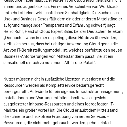
Ressourcen abermals. „Der Nutzen von Cloud erschließt sich nicht
immer und augenblicklich. Ein reines Verschieben von Workloads
entbehrt oft einer wirtschaftlichen Sinnhaftigkeit. Die Suche nach
Use- und Business Cases fällt dem ein oder anderen Mittelständler
aufgrund mangelnder Transparenz und Erfahrung schwer“, sagt
Heiko Röhr, Head of Cloud Expert Sales bei der Deutschen Telekom.
„Dennoch – wann immer es gelingt, diese Hürde zu überwinden,
stellt sich heraus, dass bei richtiger Anwendung Cloud genau die
Art von IT-Bereitstellungsmodell ist, welches perfekt zu den neuen
Business-Anforderungen von Mittelständlern passt. Sie ist ein
sensationell einfach zu nutzendes All-in-one-Paket“.
Nutzer müssen nicht in zusätzliche Lizenzen investieren und die
Ressourcen werden als Komplettservice bedarfsgerecht
bereitgestellt. Aufwände für ein eigenes Infrastrukturmanagement,
Installationen und Wartung entfallen damit, was angesichts
ausgelasteter Inhouse-Ressourcen und eines leergefegten IT-
Marktes ein großer Vorteil ist. Die Cloud erlaubt dem Mittelstand
die schnelle und risikofreie Erprobung von neuen Services –
Ressourcen, die nicht mehr gebraucht werden, gehen einfach