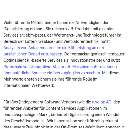
Viele führende Mittelständler haben die Notwendigkeit der
Digitalisierung erkannt. Sie reichern z.B. Produkte mit digitalen
Services an: ebm-papst, der Weltmarkt- und Technologieführer im
Bereich der Lüfter-, Gebläse- und Ventilatorentechnik, nutzt
Analysen von Anlagendaten, um die Kühlleistung an den
tatsächlichen Bedarf anzupassen
. Der Verpackungsmaschinenbauer
Optima sieht KI-basierte Services als Innovationstreiber und nutzt
Potenziale von Generativer KI, um z.B. Maschineninformationen
über natürliche Sprache einfach zugänglich zu machen
. Mit diesen
Mehrwertdiensten sichern sie ihre führende Rolle im
internationalen Wettbewerb.
Für ISVs (Independent Software Vendors) wie die
d.velop AG
, den
führenden Anbieter für Content Services Applikationen im
deutschsprachigen Markt, bedeutet Digitalisierung einen Wandel
des Geschäftsmodells. „Wir haben schon sehr frühzeitig erkannt,
dass unsere Zukunft nicht in der On-Premises-Welt liegt, sondern in