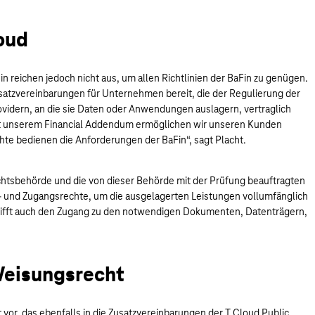
loud
 reichen jedoch nicht aus, um allen Richtlinien der BaFin zu genügen.
Zusatzvereinbarungen für Unternehmen bereit, die der Regulierung der
ovidern, an die sie Daten oder Anwendungen auslagern, vertraglich
Mit unserem Financial Addendum ermöglichen wir unseren Kunden
chte bedienen die Anforderungen der BaFin“, sagt Placht.
fsichtsbehörde und die von dieser Behörde mit der Prüfung beauftragten
gs- und Zugangsrechte, um die ausgelagerten Leistungen vollumfänglich
rifft auch den Zugang zu den notwendigen Dokumenten, Datenträgern,
 Weisungsrecht
or, das ebenfalls in die Zusatzvereinbarungen der T Cloud Public