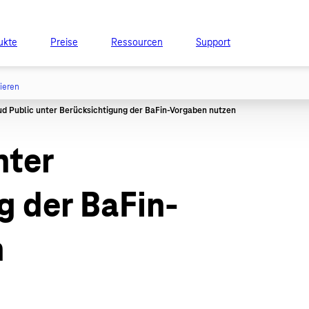
ukte
Preise
Ressourcen
Support
tieren
nter
g der BaFin-
n