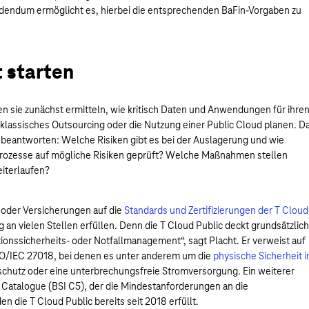
dendum ermöglicht es, hierbei die entsprechenden BaFin-Vorgaben zu
 starten
n sie zunächst ermitteln, wie kritisch Daten und Anwendungen für ihre
n klassisches Outsourcing oder die Nutzung einer Public Cloud planen. D
beantworten: Welche Risiken gibt es bei der Auslagerung und wie
rozesse auf mögliche Risiken geprüft? Welche Maßnahmen stellen
eiterlaufen?
r oder Versicherungen auf die
Standards und Zertifizierungen der T Cloud
og an vielen Stellen erfüllen. Denn die T Cloud Public deckt grundsätzlic
tionssicherheits- oder Notfallmanagement“, sagt Placht. Er verweist auf
ISO/IEC 27018, bei denen es unter anderem um die
physische Sicherheit 
schutz oder eine unterbrechungsfreie Stromversorgung. Ein weiterer
 Catalogue (BSI C5), der die Mindestanforderungen an die
n die T Cloud Public bereits seit 2018 erfüllt.