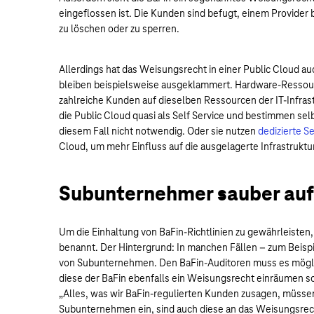
eingeflossen ist. Die Kunden sind befugt, einem Provider
zu löschen oder zu sperren.
Allerdings hat das Weisungsrecht in einer Public Cloud au
bleiben beispielsweise ausgeklammert. Hardware-Ressource
zahlreiche Kunden auf dieselben Ressourcen der IT-Infras
die Public Cloud quasi als Self Service und bestimmen selb
diesem Fall nicht notwendig. Oder sie nutzen
dedizierte S
Cloud, um mehr Einfluss auf die ausgelagerte Infrastruktu
Subunternehmer sauber auf
Um die Einhaltung von BaFin-Richtlinien zu gewährleisten
benannt. Der Hintergrund: In manchen Fällen – zum Beispi
von Subunternehmen. Den BaFin-Auditoren muss es mögli
diese der BaFin ebenfalls ein Weisungsrecht einräumen so
„Alles, was wir BaFin-regulierten Kunden zusagen, müss
Subunternehmen ein, sind auch diese an das Weisungsrecht