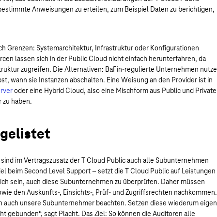
 bestimmte Anweisungen zu erteilen, zum Beispiel Daten zu berichtigen,
ch Grenzen: Systemarchitektur, Infrastruktur oder Konfigurationen
n lassen sich in der Public Cloud nicht einfach herunterfahren, da
truktur zugreifen. Die Alternativen: BaFin-regulierte Unternehmen nutz
st, wann sie Instanzen abschalten. Eine Weisung an den Provider ist in
erver
oder eine Hybrid Cloud, also eine Mischform aus Public und Private
r zu haben.
gelistet
, sind im Vertragszusatz der T Cloud Public auch alle Subunternehmen
el beim Second Level Support – setzt die T Cloud Public auf Leistungen
ch sein, auch diese Subunternehmen zu überprüfen. Daher müssen
wie den Auskunfts-, Einsichts-, Prüf- und Zugriffsrechten nachkommen.
en auch unsere Subunternehmer beachten. Setzen diese wiederum eige
 gebunden“, sagt Placht. Das Ziel: So können die Auditoren alle