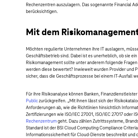
Rechenzentren auszulagern. Das sogenannte Financial Ad
berücksichtigen.
Mit dem Risikomanagement
Möchten regulierte Unternehmen ihre IT auslagern, müsse
Geschäftsbetrieb sind. Dabei ist es unerheblich, ob sie ei
Risikomanagement sollte unter anderem folgende Fragen 
werden diese bewertet? Inwieweit wurden Provider und P
sicher, dass die Geschäftsprozesse bei einem IT-Ausfall w
Für ihre Risikoanalyse können Banken, Finanzdienstleiste
Public
zurückgreifen. „Mit ihnen lässt sich der Risikokatal
Anforderungen ab, wie die Richtlinien hinsichtlich Informa
Zertifizierungen wie ISO/IEC 27001, ISO/IEC 27017 oder 
Rechenzentrum
geht. Dazu zählen Zutrittssysteme, Brand
Standard ist der BSI Cloud Computing Compliance Criteria
Informationssicherheit für Cloud-Dienste beschreibt und de