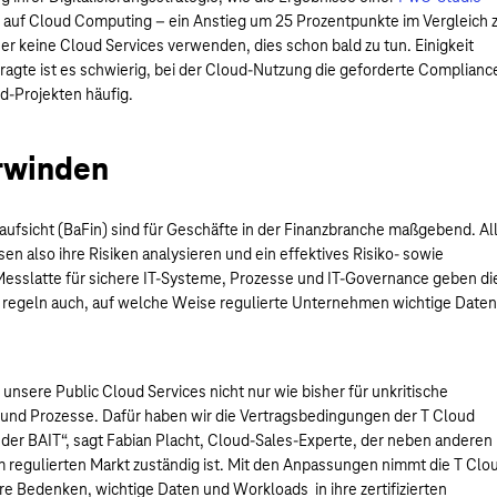
n auf Cloud Computing – ein Anstieg um 25 Prozentpunkte im Vergleich 
er keine Cloud Services verwenden, dies schon bald zu tun. Einigkeit
fragte ist es schwierig, bei der Cloud-Nutzung die geforderte Complianc
d-Projekten häufig.
erwinden
aufsicht (BaFin) sind für Geschäfte in der Finanzbranche maßgebend. Al
n also ihre Risiken analysieren und ein effektives Risiko- sowie
esslatte für sichere IT-Systeme, Prozesse und IT-Governance geben di
ie regeln auch, auf welche Weise regulierte Unternehmen wichtige Daten
nsere Public Cloud Services nicht nur wie bisher für unkritische
und Prozesse. Dafür haben wir die Vertragsbedingungen der T Cloud
 der BAIT“, sagt Fabian Placht, Cloud-Sales-Experte, der neben anderen
 regulierten Markt zuständig ist. Mit den Anpassungen nimmt die T Clo
re Bedenken, wichtige Daten und Workloads in ihre zertifizierten