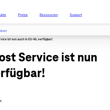
ukte
Preise
Ressourcen
Support
tieren
st Service ist nun
erfügbar!
r.