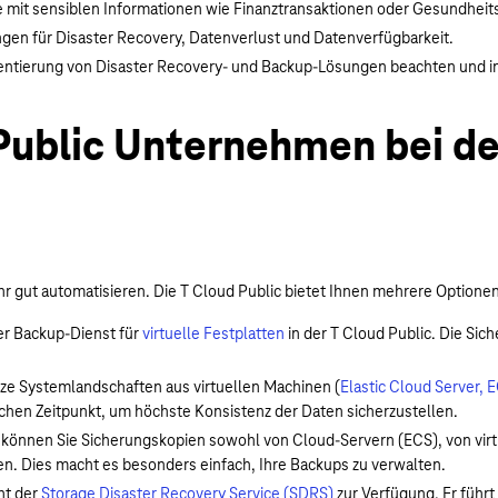
mit sensiblen Informationen wie Finanztransaktionen oder Gesundheits
n für Disaster Recovery, Datenverlust und Datenverfügbarkeit.
ntierung von Disaster Recovery- und Backup-Lösungen beachten und in
 Public Unternehmen bei de
 gut automatisieren. Die T Cloud Public bietet Ihnen mehrere Optionen
her Backup-Dienst für
virtuelle Festplatten
in der T Cloud Public. Die Sic
ze Systemlandschaften aus virtuellen Machinen (
Elastic Cloud Server, 
eichen Zeitpunkt, um höchste Konsistenz der Daten sicherzustellen.
können Sie Sicherungskopien sowohl von Cloud-Servern (ECS), von virtu
. Dies macht es besonders einfach, Ihre Backups zu verwalten.
ht der
Storage Disaster Recovery Service (SDRS)
zur Verfügung. Er führt