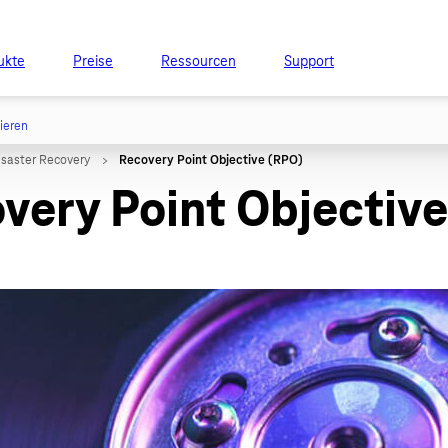
ukte
Preise
Ressourcen
Support
tieren
very Point Objectiv