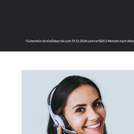
*Gutschein ist einlösbar bis zum 31.12.2026 und verfällt 2 Monate nach Ab