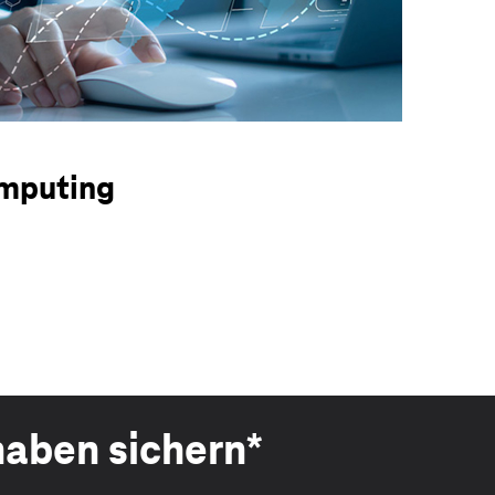
omputing
haben sichern*