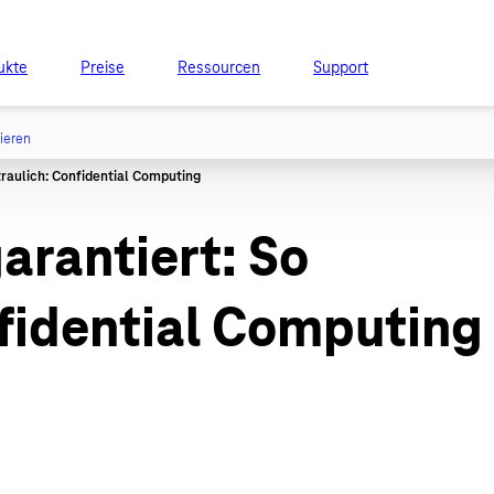
ukte
Preise
Ressourcen
Support
tieren
garantiert: So
nfidential Computing