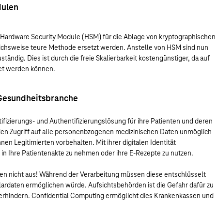
dulen
on Hardware Security Module (HSM) für die Ablage von kryptographischen
eichsweise teure Methode ersetzt werden. Anstelle von HSM sind nun
tändig. Dies ist durch die freie Skalierbarkeit kostengünstiger, da auf
et werden können.
r Gesundheitsbranche
fizierungs- und Authentifizierungslösung für ihre Patienten und deren
den Zugriff auf alle personenbzogenen medizinischen Daten unmöglich
nen Legitimierten vorbehalten. Mit ihrer digitalen Identität
k in Ihre Patientenakte zu nehmen oder ihre E-Rezepte zu nutzen.
ten nicht aus! Während der Verarbeitung müssen diese entschlüsselt
Klardaten ermöglichen würde. Aufsichtsbehörden ist die Gefahr dafür zu
erhindern. Confidential Computing ermöglicht dies Krankenkassen und