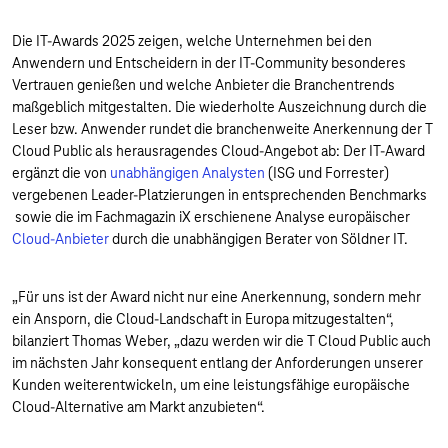
Die IT-Awards 2025 zeigen, welche Unternehmen bei den
Anwendern und Entscheidern in der IT-Community besonderes
Vertrauen genießen und welche Anbieter die Branchentrends
maßgeblich mitgestalten. Die wiederholte Auszeichnung durch die
Leser bzw. Anwender rundet die branchenweite Anerkennung der T
Cloud Public als herausragendes Cloud-Angebot ab: Der IT-Award
ergänzt die von
unabhängigen Analysten
(ISG und Forrester)
vergebenen Leader-Platzierungen in entsprechenden Benchmarks
sowie die im Fachmagazin iX erschienene Analyse europäischer
Cloud-Anbieter
durch die unabhängigen Berater von Söldner IT.
„Für uns ist der Award nicht nur eine Anerkennung, sondern mehr
ein Ansporn, die Cloud-Landschaft in Europa mitzugestalten“,
bilanziert Thomas Weber, „dazu werden wir die T Cloud Public auch
im nächsten Jahr konsequent entlang der Anforderungen unserer
Kunden weiterentwickeln, um eine leistungsfähige europäische
Cloud-Alternative am Markt anzubieten“.