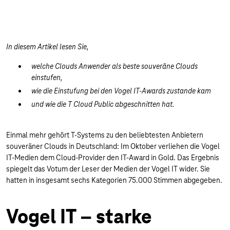
In diesem Artikel lesen Sie,
welche Clouds Anwender als beste souveräne Clouds
einstufen,
wie die Einstufung bei den Vogel IT-Awards zustande kam
und wie die T Cloud Public abgeschnitten hat.
Einmal mehr gehört T-Systems zu den beliebtesten Anbietern
souveräner Clouds in Deutschland: Im Oktober verliehen die Vogel
IT-Medien dem Cloud-Provider den IT-Award in Gold. Das Ergebnis
spiegelt das Votum der Leser der Medien der Vogel IT wider. Sie
hatten in insgesamt sechs Kategorien 75.000 Stimmen abgegeben.
Vogel IT – starke