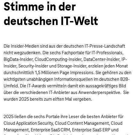
Stimme in der
deutschen IT-Welt
Die Insider-Medien sind aus der deutschen IT-Presse-Landschaft
nicht wegzudenken. Die sechs Fachportale für IT-Professionals,
BigData-Insider, CloudComputing-Insider, DataCenter-Insider, IP-
Insider, Security-Insider und Storage-Insider, erzielen jeden Monat
durchschnittlich 1,5 Millionen Page Impressions. Sie gehören zu den
wichtigsten unabhängigen Informationsquellen im deutschen B2B-
Umfeld. Die IT-Awards vermitteln damit ein aussagekräftiges Bild
über die verschiedenen IT-Anbieter aus Anwenderperspektive. Sie
wurden 2025 bereits zum elften Mal vergeben.
2025 ließen die sechs Portale ihre Leser die besten Anbieter für
Cloud Application Security, Cloud Content Management, Cloud
Management, Enterprise SaaS CRM, Enterprise SaaS ERP und