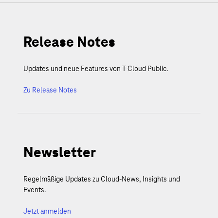
Release Notes
Updates und neue Features von T Cloud Public.
Zu Release Notes
Newsletter
Regelmäßige Updates zu Cloud-News, Insights und
Events.
Jetzt anmelden