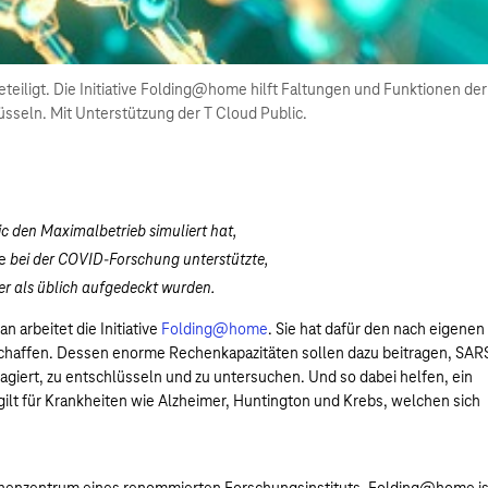
eteiligt. Die Initiative Folding@home hilft Faltungen und Funktionen der
sseln. Mit Unterstützung der T Cloud Public.
c den Maximalbetrieb simuliert hat,
e
bei der COVID-Forschung unterstützte,
er als üblich aufgedeckt wurden.
 arbeitet die Initiative
Folding@home
. Sie hat dafür den nach eigenen
haffen. Dessen enorme Rechenkapazitäten sollen dazu beitragen, SAR
giert, zu entschlüsseln und zu untersuchen. Und so dabei helfen, ein
ilt für Krankheiten wie Alzheimer, Huntington und Krebs, welchen sich
henzentrum eines renommierten Forschungsinstituts. Folding@home is