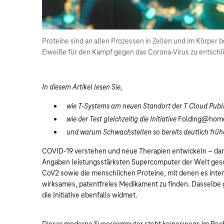
Proteine sind an allen Prozessen in Zellen und im Körper b
Eiweiße für den Kampf gegen das Corona-Virus zu entschlü
In diesem Artikel lesen Sie,
wie T-Systems am neuen Standort der T Cloud Publi
wie der Test gleichzeitig die Initiative
Folding@hom
und warum Schwachstellen so bereits deutlich früh
COVID-19 verstehen und neue Therapien entwickeln – daran
Angaben leistungsstärksten Supercomputer der Welt gesc
CoV2 sowie die menschlichen Proteine, mit denen es intera
wirksames, patentfreies Medikament zu finden. Dasselbe g
die Initiative ebenfalls widmet.
Dieser moderne Supercomputer steht keineswegs im Rec