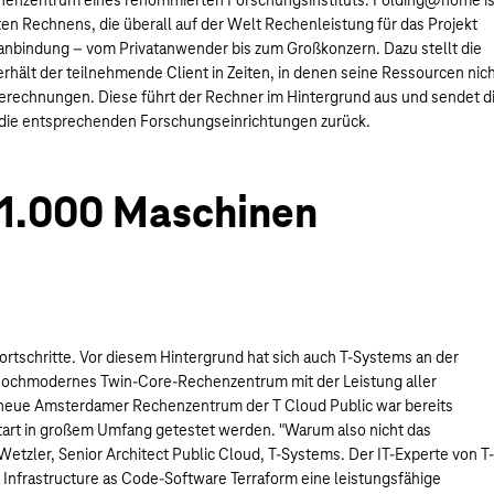
ten Rechnens, die überall auf der Welt Rechenleistung für das Projekt
tanbindung – vom Privatanwender bis zum Großkonzern. Dazu stellt die
t, erhält der teilnehmende Client in Zeiten, in denen seine Ressourcen nic
erechnungen. Diese führt der Rechner im Hintergrund aus und sendet d
 die entsprechenden Forschungseinrichtungen zurück.
11.000 Maschinen
rtschritte. Vor diesem Hintergrund hat sich auch T-Systems an der
es hochmodernes Twin-Core-Rechenzentrum mit der Leistung aller
 neue Amsterdamer Rechenzentrum der T Cloud Public war bereits
 Start in großem Umfang getestet werden. "Warum also nicht das
tzler, Senior Architect Public Cloud, T-Systems. Der IT-Experte von T-
Infrastructure as Code-Software Terraform eine leistungsfähige