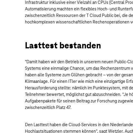
Infrastruktur inklusive einer Vielzahl an CPUs (Central Pro
Automatisierung machten ein flexibles Hoch- und Runterfah
zwischenzeitlich Ressourcen der T Cloud Public bei, die d
hochkomplexen wissenschaftlichen Rechenoperationen 
Lasttest bestanden
"Damit haben wir den Betrieb in unserem neuen Public-Clo
Systems eine einmalige Chance, um das Rechenzentrum vor
haben alle Systeme zum Glühen gebracht – von der gesamte
Klimaanlage. Für einen ITler wie mich eine einzigartige Erfa
Herausforderung stellte: nämlich im Punktesystem, mit 
Teilnehmer bewertet, möglichst gut abzuschneiden. "Je hö
Aufgabenpakete für seinen Beitrag zur Forschung zugewi
zwischenzeitlich Platz 47.
Den Lasttest haben die Cloud-Services in den Niederland
Hochlastsituationen stemmen können", sagt Wetzler. Auch