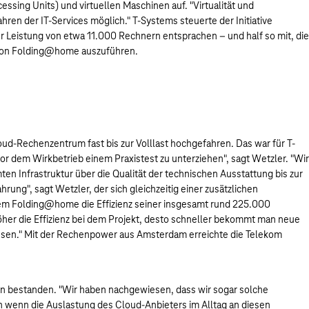
cessing Units) und virtuellen Maschinen auf. "Virtualität und
ren der IT-Services möglich." T-Systems steuerte der Initiative
er Leistung von etwa 11.000 Rechnern entsprachen – und half so mit, die
von Folding@home auszuführen.
ud-Rechenzentrum fast bis zur Volllast hochgefahren. Das war für T-
 dem Wirkbetrieb einem Praxistest zu unterziehen", sagt Wetzler. "Wir
n Infrastruktur über die Qualität der technischen Ausstattung bis zur
hrung", sagt Wetzler, der sich gleichzeitig einer zusätzlichen
dem Folding@home die Effizienz seiner insgesamt rund 225.000
her die Effizienz bei dem Projekt, desto schneller bekommt man neue
esen." Mit der Rechenpower aus Amsterdam erreichte die Telekom
en bestanden. "Wir haben nachgewiesen, dass wir sogar solche
 wenn die Auslastung des Cloud-Anbieters im Alltag an diesen