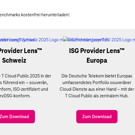
 Benchmarks kostenfrei herunterladen!
Provider Lens™
ISG Provider Lens™
Schweiz
Europa
e T Cloud Public 2025 in der
Die Deutsche Telekom bietet Europas
s führend ein – souverän,
umfassendstes Portfolio souveräner
orm, ISO-zertifiziert und
Cloud-Dienste aus einer Hand – mit der
evDSG-konform.
T Cloud Public als zentralem Hub.
Zum Download
Zum Download